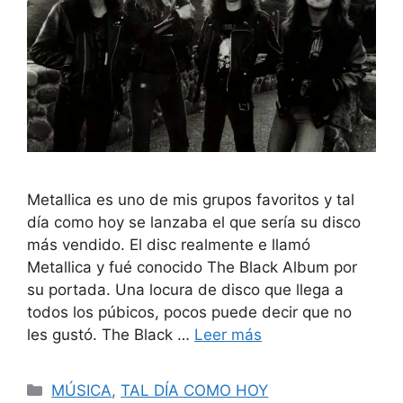
Metallica es uno de mis grupos favoritos y tal
día como hoy se lanzaba el que sería su disco
más vendido. El disc realmente e llamó
Metallica y fué conocido The Black Album por
su portada. Una locura de disco que llega a
todos los púbicos, pocos puede decir que no
les gustó. The Black …
Leer más
Categorías
MÚSICA
,
TAL DÍA COMO HOY