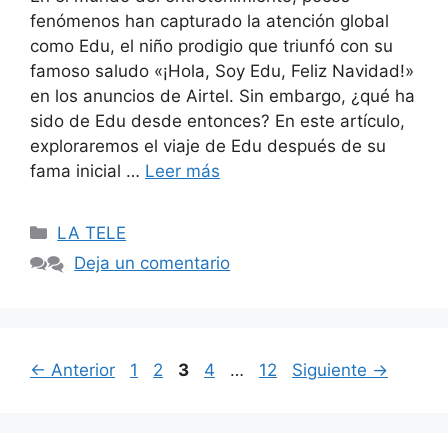
fenómenos han capturado la atención global
como Edu, el niño prodigio que triunfó con su
famoso saludo «¡Hola, Soy Edu, Feliz Navidad!»
en los anuncios de Airtel. Sin embargo, ¿qué ha
sido de Edu desde entonces? En este artículo,
exploraremos el viaje de Edu después de su
fama inicial …
Leer más
Categorías
LA TELE
Deja un comentario
Página
Página
Página
Página
Página
←
Anterior
1
2
3
4
…
12
Siguiente
→