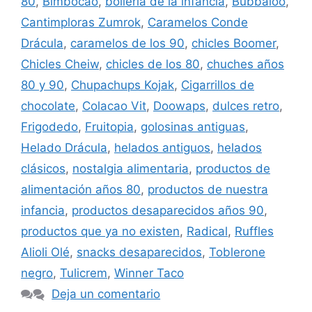
80
,
Bimbocao
,
bollería de la infancia
,
Bubbaloo
,
Cantimploras Zumrok
,
Caramelos Conde
Drácula
,
caramelos de los 90
,
chicles Boomer
,
Chicles Cheiw
,
chicles de los 80
,
chuches años
80 y 90
,
Chupachups Kojak
,
Cigarrillos de
chocolate
,
Colacao Vit
,
Doowaps
,
dulces retro
,
Frigodedo
,
Fruitopia
,
golosinas antiguas
,
Helado Drácula
,
helados antiguos
,
helados
clásicos
,
nostalgia alimentaria
,
productos de
alimentación años 80
,
productos de nuestra
infancia
,
productos desaparecidos años 90
,
productos que ya no existen
,
Radical
,
Ruffles
Alioli Olé
,
snacks desaparecidos
,
Toblerone
negro
,
Tulicrem
,
Winner Taco
Deja un comentario