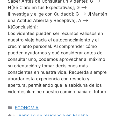
Saber Antes de Consultar un Vidente]; G -->
H[Sé Claro en tus Expectativas]; G -->
I[Investiga y elige con Cuidado]; G --> J[Mantén
una Actitud Abierta y Receptiva]; A -->
K[Conclusión];
Los videntes pueden ser recursos valiosos en
nuestro viaje hacia el autoconocimiento y el
crecimiento personal. Al comprender cómo
pueden ayudarnos y qué considerar antes de
consultar uno, podemos aprovechar al máximo
su orientación y tomar decisiones más
conscientes en nuestra vida. Recuerda siempre
abordar esta experiencia con respeto y
apertura, permitiendo que la sabiduría de los
videntes ilumine nuestro camino hacia el futuro.
Categorías
ECONOMIA
Permiso de residencia en España